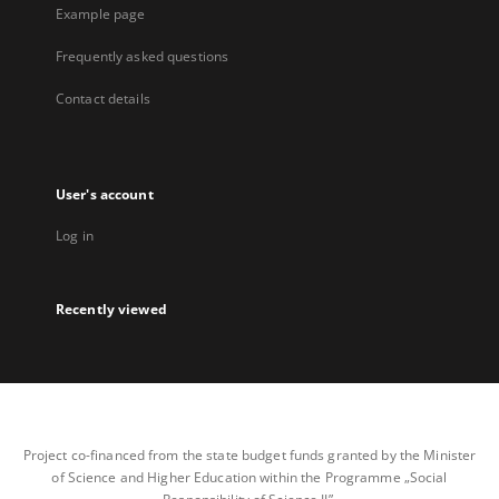
Example page
Frequently asked questions
Contact details
User's account
Log in
Recently viewed
Project co-financed from the state budget funds granted by the Minister
of Science and Higher Education within the Programme „Social