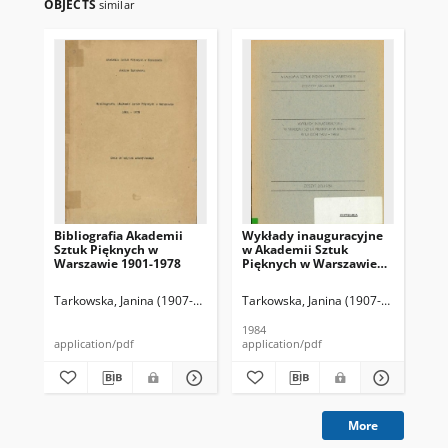
OBJECTS
similar
Bibliografia Akademii
Wykłady inauguracyjne
Mal
Sztuk Pięknych w
w Akademii Sztuk
w 
Warszawie 1901-1978
Pięknych w Warszawie
1923-1983
Tarkowska, Janina (1907-1993)
Akademia Sztuk Pięknych (Warszawa ; 
Tarkowska, Janina (1907-1993)
Dom
1984
198
application/pdf
application/pdf
app
More