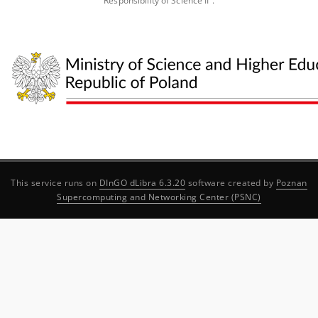
Responsibility of Science II”.
This service runs on
DInGO dLibra 6.3.20
software created by
Poznan
Supercomputing and Networking Center (PSNC)