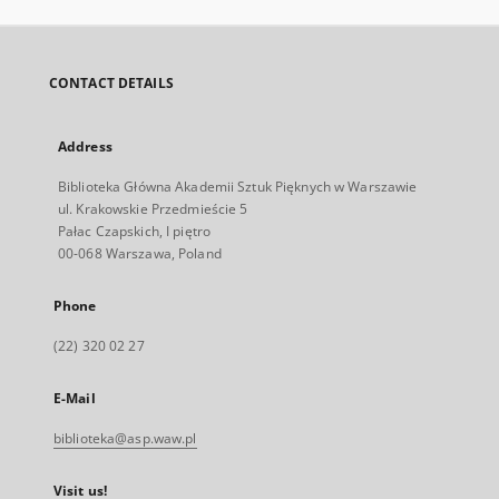
CONTACT DETAILS
Address
Biblioteka Główna Akademii Sztuk Pięknych w Warszawie
ul. Krakowskie Przedmieście 5
Pałac Czapskich, I piętro
00-068 Warszawa, Poland
Phone
(22) 320 02 27
E-Mail
biblioteka@asp.waw.pl
Visit us!