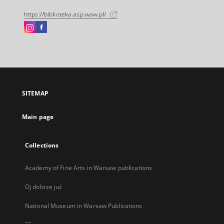
https://biblioteka.asp.waw.pl/
Instagram
Facebook
External
External
link,
link,
will
will
open
open
in
in
a
a
SITEMAP
new
new
tab
tab
Main page
Collections
Academy of Fine Arts in Warsaw publications
Oj dobrze już
National Museum in Warsaw Publications
...