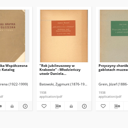
fika Współczesna
"Rok jubileuszowy w
Przyczyny chorób
: Katalog
Krakowie" : Młodzieńczy
gablotach muzea
utwór Daniela
Chodowieckiego : Ze
stosunków artysty z Polską
tefan
 Irena (1922-1999)
Lorentz, Stanisław
Batowski, Zygmunt (1876-1944)
Grein, Józef (1886
1938
1938
pdf
application/pdf
application/pdf