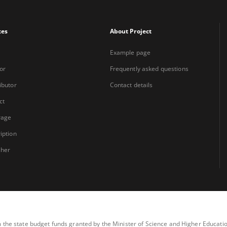
xes
About Project
Example page
or
Frequently asked questions
ibutor
Contact details
ct
rage
iption
sher
m the state budget funds granted by the Minister of Science and Higher Educat