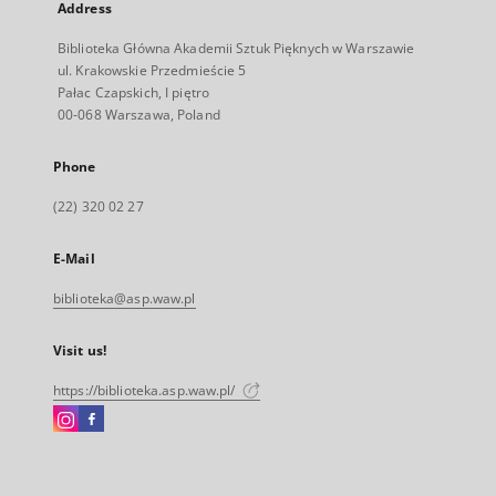
Address
Biblioteka Główna Akademii Sztuk Pięknych w Warszawie
ul. Krakowskie Przedmieście 5
Pałac Czapskich, I piętro
00-068 Warszawa, Poland
Phone
(22) 320 02 27
E-Mail
biblioteka@asp.waw.pl
Visit us!
https://biblioteka.asp.waw.pl/
Instagram
Facebook
External
External
link,
link,
will
will