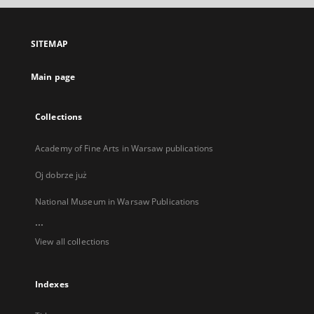
open
open
in
in
a
a
SITEMAP
new
new
tab
tab
Main page
Collections
Academy of Fine Arts in Warsaw publications
Oj dobrze już
National Museum in Warsaw Publications
...
View all collections
Indexes