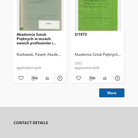
Akademia Sztuk
3/1973
2/
Pięknych w oczach
swoich profesorów i
studentów : opracowanie
wyników badań
Kozłowski, Paweł
Akademia Sztuk Pięknych (Warszawa ; 1957- )
Akademia Sztuk Pięknych (Warszawa 
Aka
ankietowych
przeprowadzonych z
1973
197
okazji 75-lecia ASP
application/pdf
application/pdf
app
More
CONTACT DETAILS