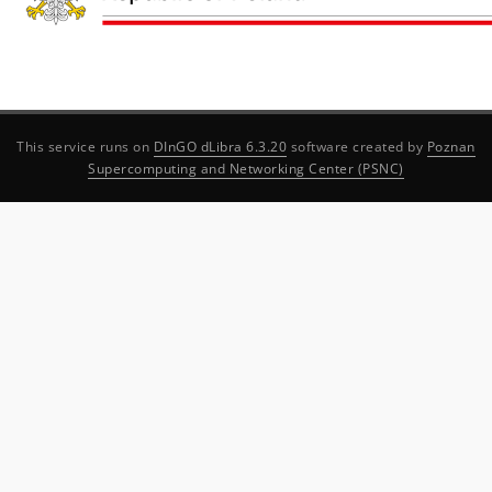
This service runs on
DInGO dLibra 6.3.20
software created by
Poznan
Supercomputing and Networking Center (PSNC)