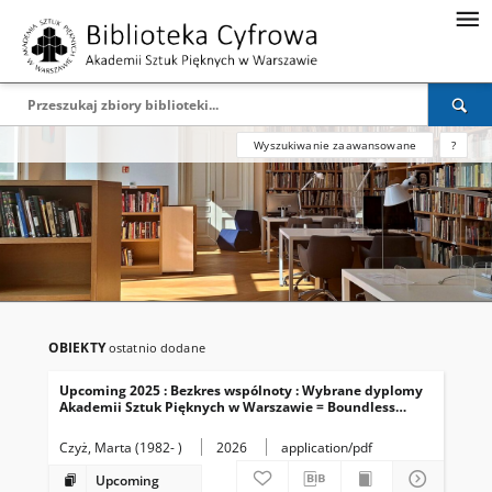
Wyszukiwanie zaawansowane
?
OBIEKTY
ostatnio dodane
Upcoming 2025 : Bezkres wspólnoty : Wybrane dyplomy
Akademii Sztuk Pięknych w Warszawie = Boundless
community : Selected Degree Pieces of the Academy of
Fine Arts in Warsaw
Czyż, Marta (1982- )
2026
application/pdf
Upcoming