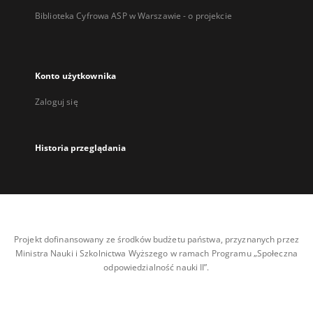
Biblioteka Cyfrowa ASP w Warszawie - o projekcie
Konto użytkownika
Zaloguj się
Historia przeglądania
Projekt dofinansowany ze środków budżetu państwa, przyznanych przez
Ministra Nauki i Szkolnictwa Wyższego w ramach Programu „Społeczna
odpowiedzialność nauki II”.