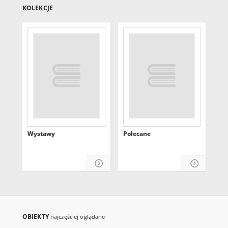
KOLEKCJE
Wystawy
Polecane
Wy
Sz
Wa
OBIEKTY
najczęściej oglądane