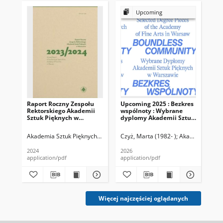
Upcoming
Raport Roczny Zespołu
Upcoming 2025 : Bezkres
Up
Rektorskiego Akademii
wspólnoty : Wybrane
dy
Sztuk Pięknych w
dyplomy Akademii Sztuk
Pi
Warszawie 2023/2024
Pięknych w Warszawie =
20
Boundless community :
Akademia Sztuk Pięknych (Warszawa ; 1957- )
Czyż, Marta (1982- )
Bury, Joanna
Akademia Sztuk
Jankowska-
Aka
Selected Degree Pieces of
the Academy of Fine Arts
2024
2026
in Warsaw
application/pdf
application/pdf
app
Więcej najczęściej oglądanych